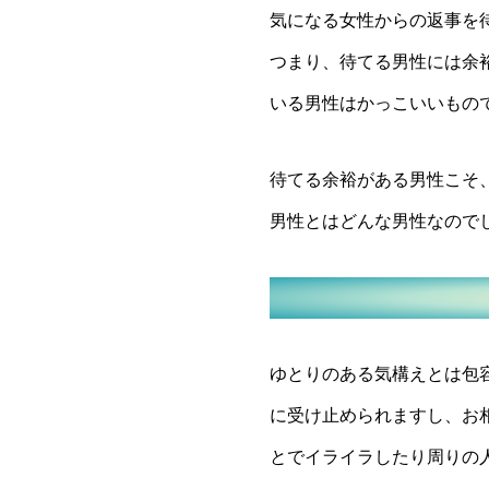
気になる女性からの返事を
つまり、待てる男性には余
いる男性はかっこいいもの
待てる余裕がある男性こそ
男性とはどんな男性なので
ゆとりのある気構えとは包
に受け止められますし、お
とでイライラしたり周りの