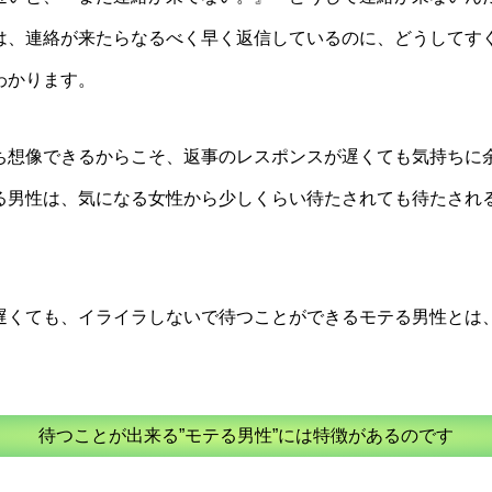
は、連絡が来たらなるべく早く返信しているのに、どうしてす
わかります。
ち想像できるからこそ、返事のレスポンスが遅くても気持ちに
る男性は、気になる女性から少しくらい待たされても待たされ
遅くても、イライラしないで待つことができるモテる男性とは
待つことが出来る”モテる男性”には特徴があるのです