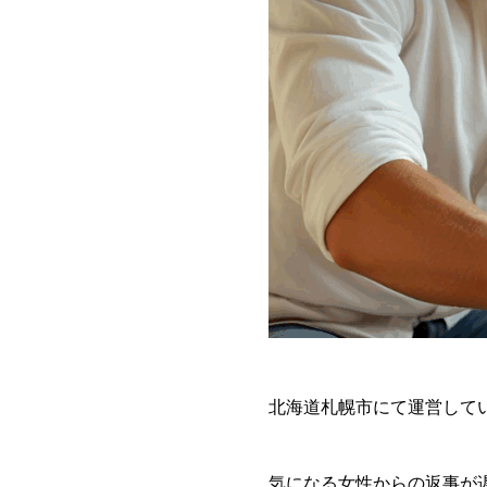
北海道札幌市にて運営して
気になる女性からの返事が