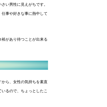
小さい男性に見えがちです。
、仕事や好きな事に熱中して
余裕があり待つことが出来る
すから、女性の気持ちを素直
ているので、ちょっとしたこ