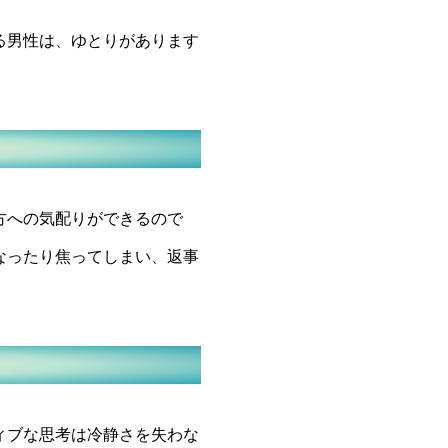
る男性は、ゆとりがあります
方への気配りができるので
なったり焦ってしまい、返事
。
ィブな思考は冷静さを失わな