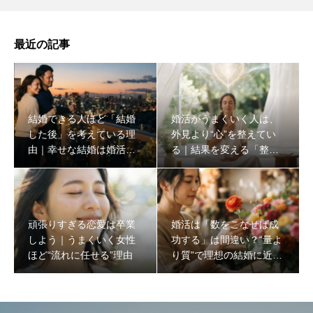
最近の記事
結婚できる人ほど「結婚
婚活がうまくいく人は、
した後」を考えている理
外見より“心”を整えてい
由｜幸せな結婚は婚活の
る｜結果を変える「整え
始め方で決まる
る婚活」とは？
頑張りすぎる恋愛は卒業
婚活は「数をこなせば成
しよう｜うまくいく女性
功する」は間違い？“量よ
ほど“流れに任せる”理由
り質”で理想の結婚に近づ
く方法