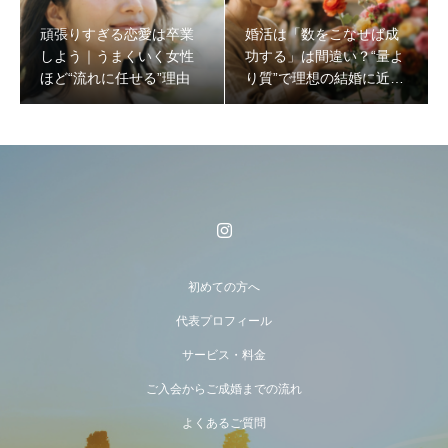
頑張りすぎる恋愛は卒業
婚活は「数をこなせば成
しよう｜うまくいく女性
功する」は間違い？“量よ
ほど“流れに任せる”理由
り質”で理想の結婚に近づ
く方法
初めての方へ
代表プロフィール
サービス・料金
ご入会からご成婚までの流れ
よくあるご質問