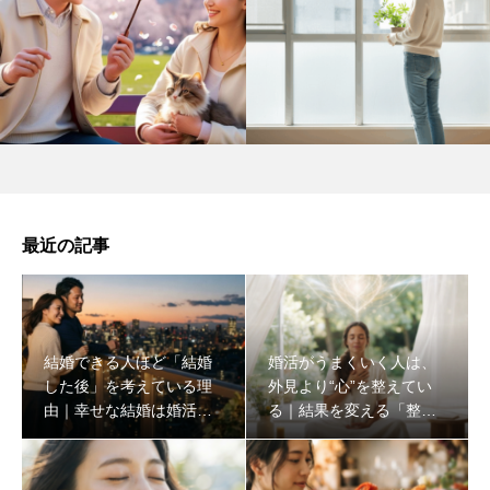
最近の記事
結婚できる人ほど「結婚
婚活がうまくいく人は、
した後」を考えている理
外見より“心”を整えてい
由｜幸せな結婚は婚活の
る｜結果を変える「整え
始め方で決まる
る婚活」とは？