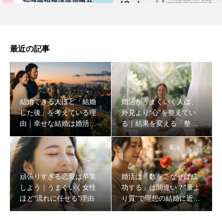
最近の記事
結婚できる人ほど「結婚
婚活がうまくいく人は、
した後」を考えている理
外見より“心”を整えてい
由｜幸せな結婚は婚活の
る｜結果を変える「整え
始め方で決まる
る婚活」とは？
頑張りすぎる恋愛は卒業
婚活は「数をこなせば成
しよう｜うまくいく女性
功する」は間違い？“量よ
ほど“流れに任せる”理由
り質”で理想の結婚に近づ
く方法