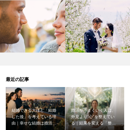
最近の記事
結婚できる人ほど「結婚
婚活がうまくいく人は、
した後」を考えている理
外見より“心”を整えてい
由｜幸せな結婚は婚活の
る｜結果を変える「整え
始め方で決まる
る婚活」とは？