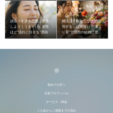
頑張りすぎる恋愛は卒業
婚活は「数をこなせば成
しよう｜うまくいく女性
功する」は間違い？“量よ
ほど“流れに任せる”理由
り質”で理想の結婚に近づ
く方法
初めての方へ
代表プロフィール
サービス・料金
ご入会からご成婚までの流れ