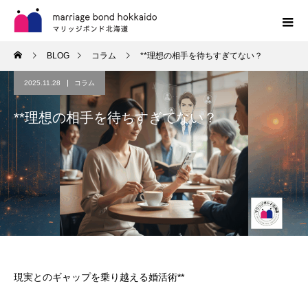
BLOG
コラム
**理想の相手を待ちすぎてない？
2025.11.28
コラム
**理想の相手を待ちすぎてない？
現実とのギャップを乗り越える婚活術**