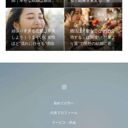
由｜幸せな結婚は婚活の
る｜結果を変える「整え
始め方で決まる
る婚活」とは？
頑張りすぎる恋愛は卒業
婚活は「数をこなせば成
しよう｜うまくいく女性
功する」は間違い？“量よ
ほど“流れに任せる”理由
り質”で理想の結婚に近づ
く方法
初めての方へ
代表プロフィール
サービス・料金